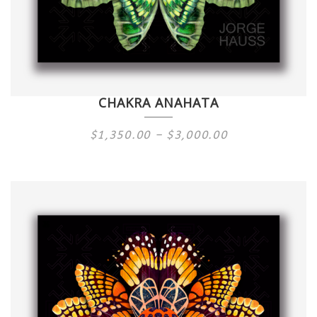
CHAKRA ANAHATA
Price
$
1,350.00
–
$
3,000.00
range:
$1,350.00
through
$3,000.00