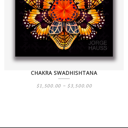
CHAKRA SWADHISHTANA
Price
$
1,500.00
–
$
3,500.00
range:
$1,500.00
through
$3,500.00