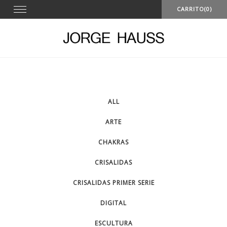
Skip
Toggle
CARRITO(0)
navigation
to
content
ALL
ARTE
CHAKRAS
CRISALIDAS
CRISALIDAS PRIMER SERIE
DIGITAL
ESCULTURA