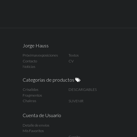
Jorge Hauss
Próximas exposiciones
Textos
Contacto
CV
Noticias
Categorias de productos
Crisalidas
DESCARGABLES
Fragmentos
Chakras
SUVENIR
Cuenta de Usuario
Detalle de envios
Mis Favoritos
Carrito